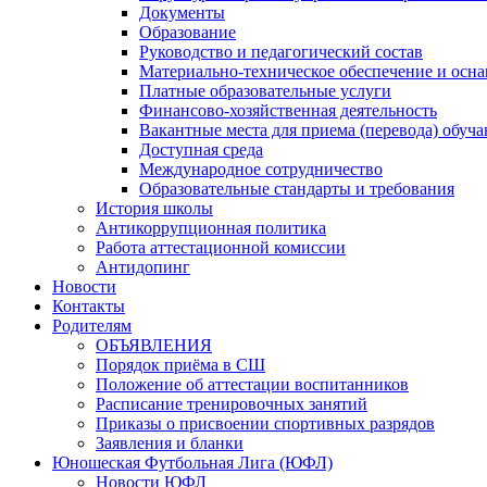
Документы
Образование
Руководство и педагогический состав
Материально-техническое обеспечение и осна
Платные образовательные услуги
Финансово-хозяйственная деятельность
Вакантные места для приема (перевода) обуч
Доступная среда
Международное сотрудничество
Образовательные стандарты и требования
История школы
Антикоррупционная политика
Работа аттестационной комиссии
Антидопинг
Новости
Контакты
Родителям
ОБЪЯВЛЕНИЯ
Порядок приёма в СШ
Положение об аттестации воспитанников
Расписание тренировочных занятий
Приказы о присвоении спортивных разрядов
Заявления и бланки
Юношеская Футбольная Лига (ЮФЛ)
Новости ЮФЛ