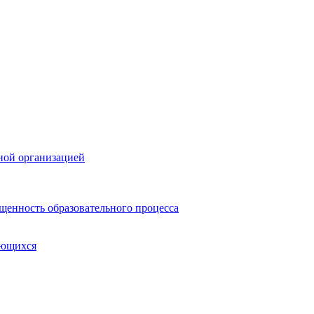
ной организацией
щенность образовательного процесса
ающихся