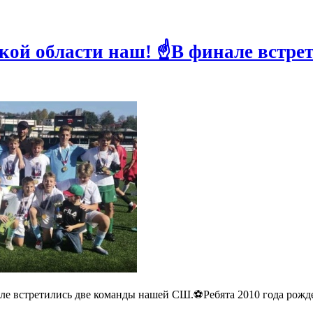
кой области наш! ☝️В финале встр
е встретились две команды нашей СШ.⚽️Ребята 2010 года рожде