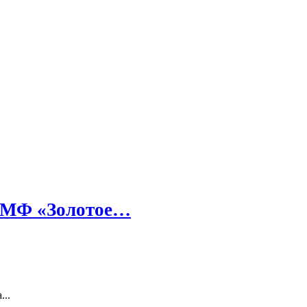
 АМФ «Золотое…
..