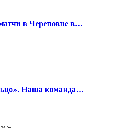
матчи в Череповце в…
.
льцо». Наша команда…
а в...