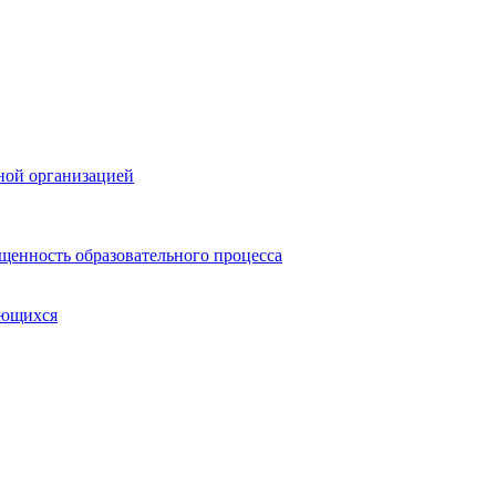
ной организацией
щенность образовательного процесса
ающихся