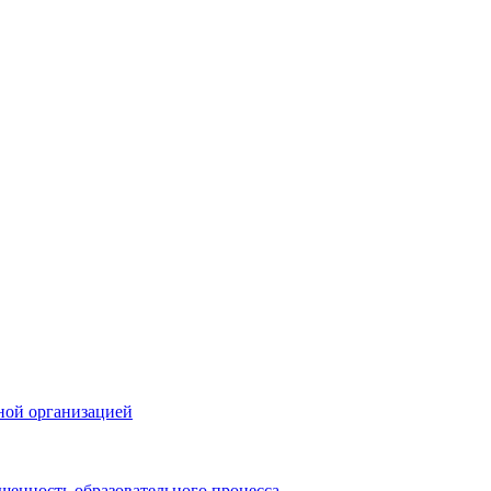
ной организацией
щенность образовательного процесса