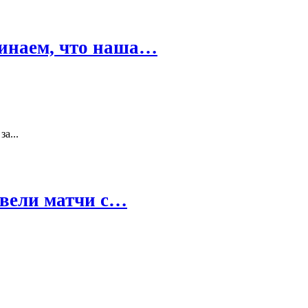
минаем, что наша…
а...
овели матчи с…