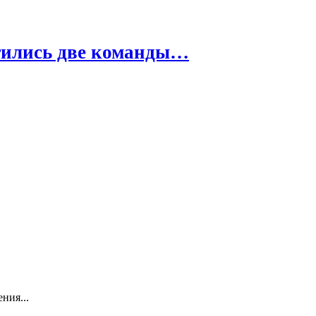
етились две команды…
ния...