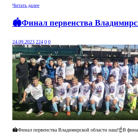
Читать далее
🏟️Финал первенства Владимирс
24.09.2023
224
0
0
🏟️Финал первенства Владимирской области наш!☝️В финал