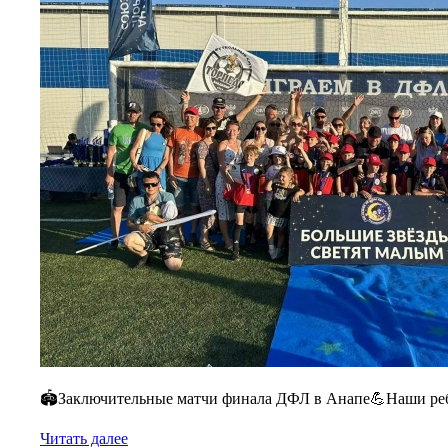
🏟️Заключительные матчи финала ДФЛ в Анапе💪Наши ребя
Читать далее