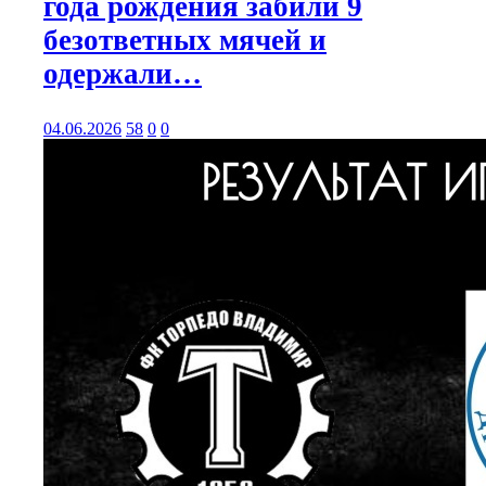
года рождения забили 9
безответных мячей и
одержали…
04.06.2026
58
0
0