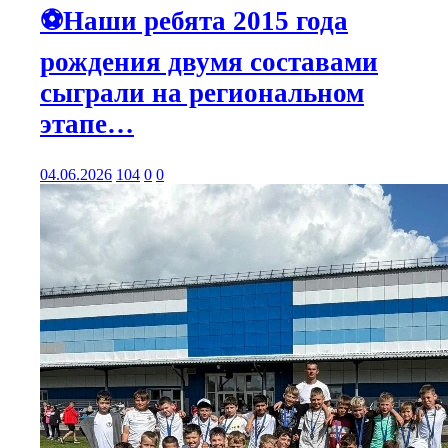
⚽Наши ребята 2015 года
рождения двумя составами
сыграли на региональном
этапе…
04.06.2026
104
0
0