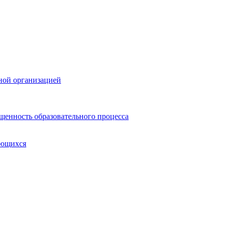
ной организацией
щенность образовательного процесса
ающихся