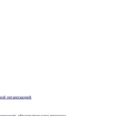
ной организацией
щенность образовательного процесса