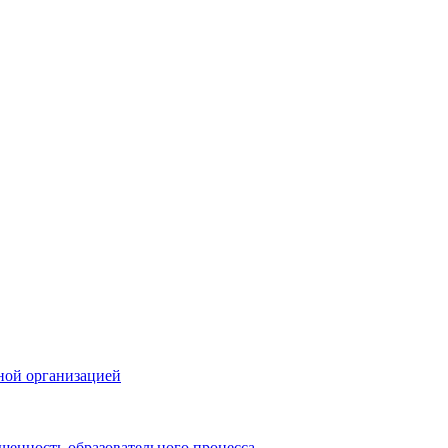
ной организацией
щенность образовательного процесса