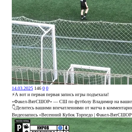
14.03.2025
146
0
0
⚡️А вот и первая первая запись игры подъехала!
«Факел-ВятСШОР» — СШ по футболу Владимир на ваших
👇Делитесь вашими впечатлениями от матча в комментари
Видеозапись «Весенний Кубок Торпедо | Факел-ВятСШОР