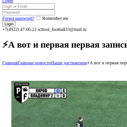
Login
Forgot password?
Remember me
+7(4922) 47-06-22
school_football33@mail.ru
⚡️А вот и первая первая за
Главная
Главные новости
Наши достижения
⚡️А вот и первая пер