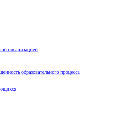
ной организацией
щенность образовательного процесса
ающихся