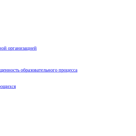
ной организацией
щенность образовательного процесса
ающихся