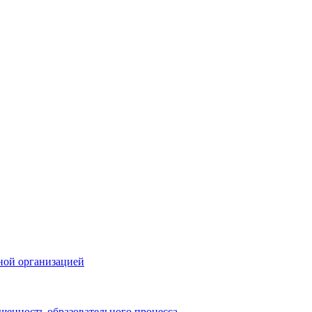
ной организацией
щенность образовательного процесса