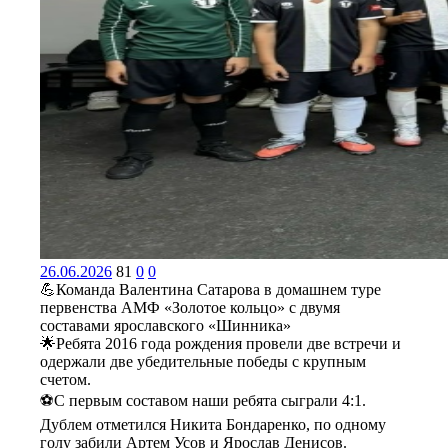
26.06.2026
81
0
0
💪Команда Валентина Сатарова в домашнем туре
первенства АМФ «Золотое кольцо» с двумя
составами ярославского «Шинника»
🌟Ребята 2016 года рождения провели две встречи и
одержали две убедительные победы с крупным
счетом.
⚽С первым составом наши ребята сыграли 4:1.
Дублем отметился Никита Бондаренко, по одному
голу забили Артем Усов и Ярослав Денисов.