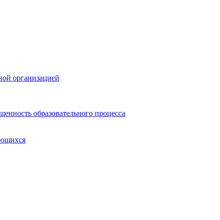
ной организацией
щенность образовательного процесса
ающихся