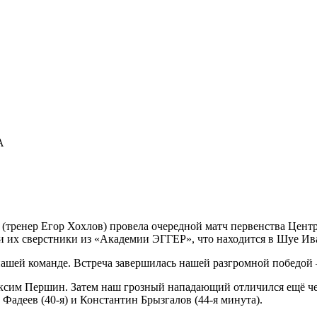
А
 (тренер Егор Хохлов) провела очередной матч первенства Цент
и их сверстники из «Академии ЭГГЕР», что находится в Шуе Ив
ашей команде. Встреча завершилась нашей разгромной победой –
аксим Першин. Затем наш грозный нападающий отличился ещё четы
 Фадеев (40-я) и Константин Брызгалов (44-я минута).