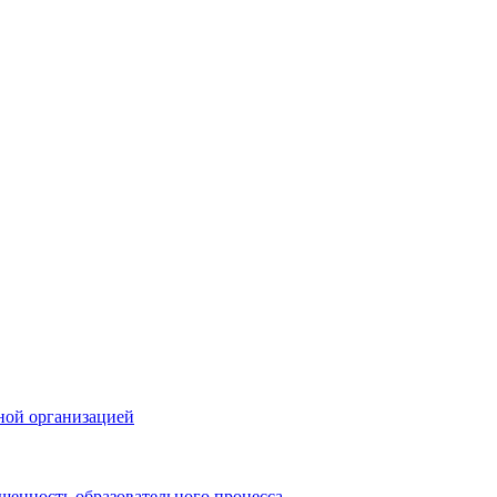
ной организацией
щенность образовательного процесса