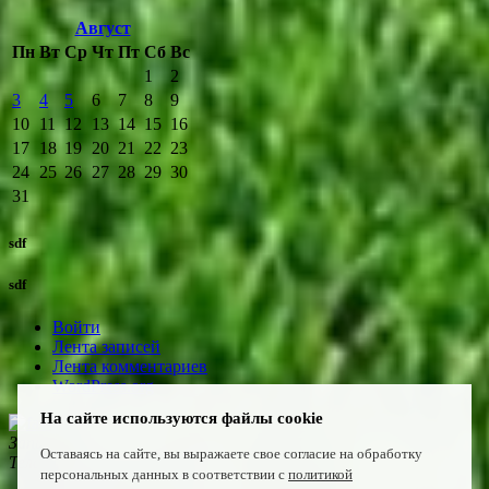
Август
Пн
Вт
Ср
Чт
Пт
Сб
Вс
1
2
3
4
5
6
7
8
9
10
11
12
13
14
15
16
17
18
19
20
21
22
23
24
25
26
27
28
29
30
31
sdf
sdf
Войти
Лента записей
Лента комментариев
WordPress.org
На сайте используются файлы cookie
Запишитесь к нам сегодня!
Оставаясь на сайте, вы выражаете свое согласие на обработку
Телефон:
+7(4922) 47-06-22
персональных данных в соответствии с
политикой