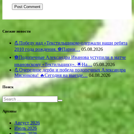
Свежие новости
💪Победу над «Текстильщиком»одержали наши ребята
2010 года рождения. ⚽️Парни…
05.08.2026
⚽️Подопечные Александра Иванова уступили в матче
ивановскому «Тектильщику». 🌟На…
05.08.2026
💪Очередное дерби и победа подопечных Александра
Мясникова! 🔥Сегодня на выезде…
04.08.2026
Поиск
Архивы
Август 2026
Июль 2026
Июнь 2026