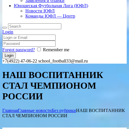
Заявления и бланки
Юношеская Футбольная Лига (ЮФЛ)
Новости ЮФЛ
Команды ЮФЛ — Центр
Login
Forgot password?
Remember me
+7(4922) 47-06-22
school_football33@mail.ru
НАШ ВОСПИТАННИК
СТАЛ ЧЕМПИОНОМ
РОССИИ
Главная
Главные новости
Без рубрики
НАШ ВОСПИТАННИК
СТАЛ ЧЕМПИОНОМ РОССИИ