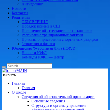
Антидопинг
Новости
Контакты
Родителям
ОБЪЯВЛЕНИЯ
Порядок приёма в СШ
Положение об аттестации воспитанников
Расписание тренировочных занятий
Приказы о присвоении спортивных разрядов
Заявления и бланки
Юношеская Футбольная Лига (ЮФЛ)
Новости ЮФЛ
Команды ЮФЛ — Центр
Закрыть
Главная
Главная
О школе
Сведения об образовательной организации
Основные сведения
Структура и органы управления
образовательной организацией