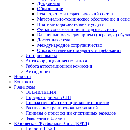
Документы
Образование
Руководство и педагогический состав
Материально-техническое обеспечение и осна
Платные образовательные услуги
Финансово-хозяйственная деятельность
Вакантные места для приема (перевода) обуч
Доступная среда
Международное сотрудничество
Образовательные стандарты и требования
История школы
Антикоррупционная политика
Работа аттестационной комиссии
Антидопинг
Новости
Контакты
Родителям
ОБЪЯВЛЕНИЯ
Порядок приёма в СШ
Положение об аттестации воспитанников
Расписание тренировочных занятий
Приказы о присвоении спортивных разрядов
Заявления и бланки
Юношеская Футбольная Лига (ЮФЛ)
Новости ЮФЛ