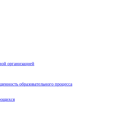
ной организацией
щенность образовательного процесса
ающихся