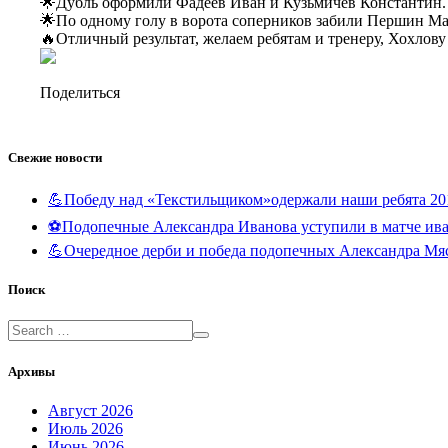
🌟Дубль оформили Фадеев Иван и Кузьмичев Константин.
🌟По одному голу в ворота соперников забили Першин Ма
🔥Отличный результат, желаем ребятам и тренеру, Хохлов
Поделиться
Свежие новости
💪Победу над «Текстильщиком»одержали наши ребята 20
⚽️Подопечные Александра Иванова уступили в матче и
💪Очередное дерби и победа подопечных Александра Мя
Поиск
Архивы
Август 2026
Июль 2026
Июнь 2026