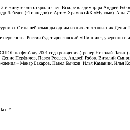
 2-й минуте они открыли счет. Вскоре владимирцы Андрей Рябо
др Лебедев («Торпедо») и Артем Храмов (ФК «Муром»). А на 71
урнира. От нашей команды одним из них стал защитник Денис 
 первенства России будет ярославский «Шинник», уверенно ст
СШОР по футболу 2001 года рождения (тренер Николай Латин) 
, Денис Перфилов, Павел Росыев, Андрей Рябов, Виталий Смирн
рождения – Макар Бакаров, Павел Бычков, Илья Каманин, Илья 
rked *