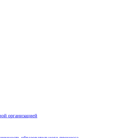
ной организацией
щенность образовательного процесса