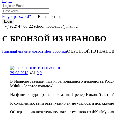
Login
Forgot password?
Remember me
+7(4922) 47-06-22
school_football33@mail.ru
С БРОНЗОЙ ИЗ ИВАНОВО
Главная
Главные новости
Без рубрики
С БРОНЗОЙ ИЗ ИВАНО
29.08.2018
431
0
0
В Иванове завершились игры зонального первенства Рос
МФФ «Золотое кольцо»).
На финише турнира наша команда (тренер Николай Латин) 
К сожалению, выиграть турнир ей не удалось, а поражение 
Обыграв в заключительном матче земляков из ФК «Муром»