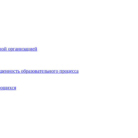
ной организацией
щенность образовательного процесса
ающихся