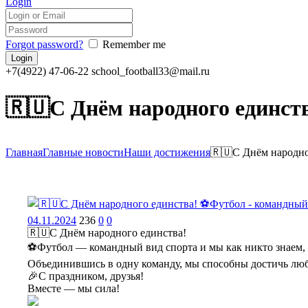
Login
Forgot password?
Remember me
+7(4922) 47-06-22
school_football33@mail.ru
🇷🇺С Днём народного единст
Главная
Главные новости
Наши достижения
🇷🇺С Днём народно
04.11.2024
236
0
0
🇷🇺С Днём народного единства!
⚽️Футбол — командный вид спорта и мы как никто знаем,
Объединившись в одну команду, мы способны достичь лю
🎉С праздником, друзья!
Вместе — мы сила!