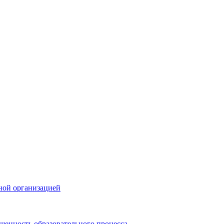
ной организацией
щенность образовательного процесса