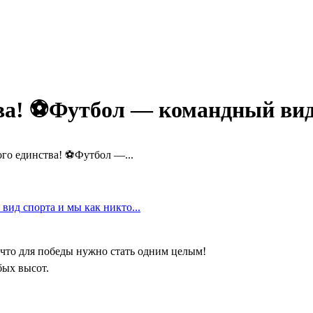
ва! ⚽️Футбол — командный ви
го единства! ⚽️Футбол —...
 что для победы нужно стать одним целым!
бых высот.