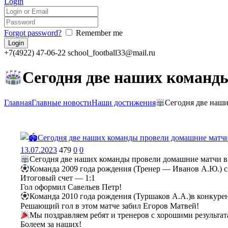
Login
Forgot password?
Remember me
+7(4922) 47-06-22
school_football33@mail.ru
Сегодня две наших команд
Главная
Главные новости
Наши достижения
Сегодня две наши
13.07.2023
479
0
0
Сегодня две наших команды провели домашние матчи в
Команда 2009 года рождения (Тренер — Иванов А.Ю.) 
Итоговый счет — 1:1
Гол оформил Савельев Петр!
Команда 2010 года рождения (Туршаков А.А.)в конкуре
Решающий гол в этом матче забил Егоров Матвей!
Мы поздравляем ребят и тренеров с хорошими результат
Болеем за наших!