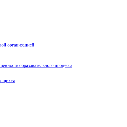
ной организацией
щенность образовательного процесса
ающихся