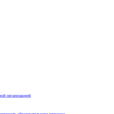
ной организацией
щенность образовательного процесса