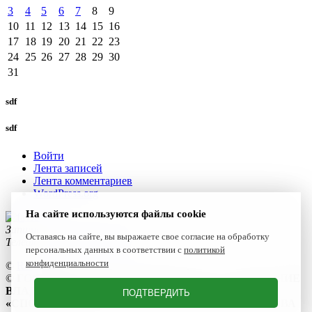
3
4
5
6
7
8
9
10
11
12
13
14
15
16
17
18
19
20
21
22
23
24
25
26
27
28
29
30
31
sdf
sdf
Войти
Лента записей
Лента комментариев
WordPress.org
На сайте используются файлы cookie
Запишитесь к нам сегодня!
Оставаясь на сайте, вы выражаете свое согласие на обработку
Телефон:
+7(4922) 47-06-22
персональных данных в соответствии с
политикой
конфиденциальности
©
Reset 2021
©
ГОСУДАРСТВЕННОЕ БЮДЖЕТНОЕ УЧРЕЖДЕНИЕ
ВЛАДИМИРСКОЙ ОБЛАСТИ
ПОДТВЕРДИТЬ
«СПОРТИВНАЯ ШКОЛА ОЛИМПИЙСКОГО РЕЗЕРВА