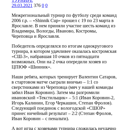
29.03.2021
376
0
0
Межрегиональный турнир по футболу среди команд
2006 г.р. – «Shinnik Cup» прошел с 19 по 23 марта в
Ярославле. В нем приняли участие шесть команд из
Владимира, Вологды, Иваново, Костромы,
Череповца и Ярославля.
Победитель определялся по итогам однокругового
турнира, в котором удачливее оказалась костромская
«СШ-3», набравшая 10 очков из пятнадцати
возможных. Они на 2 очка опередили хозяев из
ЦПЮФ «Шинник».
Наши ребята, которых тренирует Валентин Сатаров,
в стартовом матче сыграли вничью – 1:1 со
сверстниками из Череповца (мяч у нашей команды
забил Иван Коровин). Затем мы разгромили
ивановский «Текстильщик» – 5:1 (Иван Коровин-2,
Игорь Калинин, Егор Черкашин, Степан Фролов).
Следующий поединок с вологодской «СШОР»
принес ничейный результат – 2:2 (Степан Фролов,
Иван Коровин – с пенальти).
А вот игра с хозяевами турнира сложилась неудачно