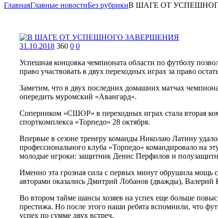
Главная
Главные новости
Без рубрики
В ШАГЕ ОТ УСПЕШНО
31.10.2018
360
0
0
Успешная концовка чемпионата области по футболу позвол
право участвовать в двух переходных играх за право остат
Заметим, что в двух последних домашних матчах чемпиона
опередить муромский «Авангард».
Соперником «СШОР» в переходных играх стала вторая ком
спорткомплекса «Торпедо» 28 октября.
Впервые в сезоне тренеру команды Николаю Латину удал
профессионального клуба «Торпедо» командировало на эт
молодые игроки: защитник Денис Перфилов и полузащитни
Именно эта грозная сила с первых минут обрушила мощь с
авторами оказались Дмитрий Лобанов (дважды), Валерий 
Во втором тайме шансы хозяев на успех еще больше повыс
престижа. Но после этого наши ребята вспомнили, что фу
успех по сумме двух встреч.