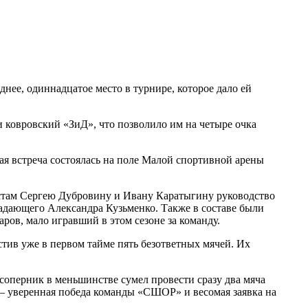
ее, одиннадцатое место в турнире, которое дало ей
 ковровский «ЗиД», что позволило им на четыре очка
я встреча состоялась на поле Малой спортивной арены
стам Сергею Дубровину и Ивану Каратыгину руководство
адающего Александра Кузьменко. Также в составе были
ов, мало игравший в этом сезоне за команду.
тив уже в первом тайме пять безответных мячей. Их
соперник в меньшинстве сумел провести сразу два мяча
2 – уверенная победа команды «СШОР» и весомая заявка на