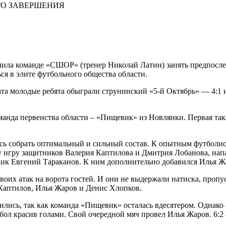
ГО ЗАВЕРШЕНИЯ
ила команде «СШОР» (тренер Николай Латин) занять предпоследн
ься в элите футбольного общества области.
та молодые ребята обыграли струнинский «5-й Октябрь» — 4:1 и
анда первенства области – «Пищевик» из Новлянки. Первая така
ось собрать оптимальный и сильный состав. К опытным футболи
у игру защитников Валерия Каптилова и Дмитрия Лобанова, нап
к Евгений Тараканов. К ним дополнительно добавился Илья Жар
воих атак на ворота
гостей. И они не выдержали натиска, пропус
Каптилов, Илья Жаров и Денис Хлопков.
ились, так как команда «Пищевик» осталась вдесятером. Однако 
тбол красив голами. Свой очередной мяч провел Илья Жаров. 6: