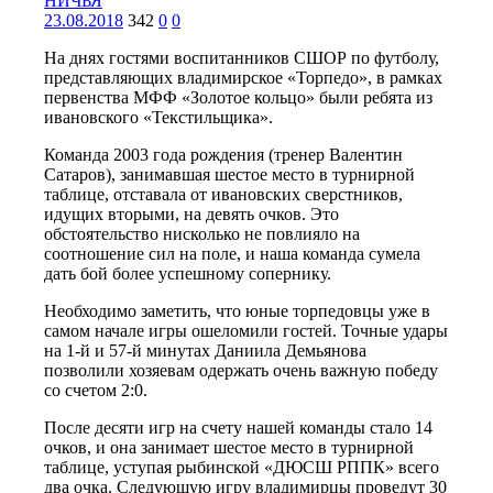
23.08.2018
342
0
0
На днях гостями воспитанников СШОР по футболу,
представляющих владимирское «Торпедо», в рамках
первенства МФФ «Золотое кольцо» были ребята из
ивановского «Текстильщика».
Команда 2003 года рождения (тренер Валентин
Сатаров), занимавшая шестое место в турнирной
таблице, отставала от ивановских сверстников,
идущих вторыми, на девять очков. Это
обстоятельство нисколько не повлияло на
соотношение сил на поле, и наша команда сумела
дать бой более успешному сопернику.
Необходимо заметить, что юные торпедовцы уже в
самом начале игры ошеломили гостей. Точные удары
на 1-й и 57-й минутах Даниила Демьянова
позволили хозяевам одержать очень важную победу
со счетом 2:0.
После десяти игр на счету нашей команды стало 14
очков, и она занимает шестое место в турнирной
таблице, уступая рыбинской «ДЮСШ РППК» всего
два очка. Следующую игру владимирцы проведут 30