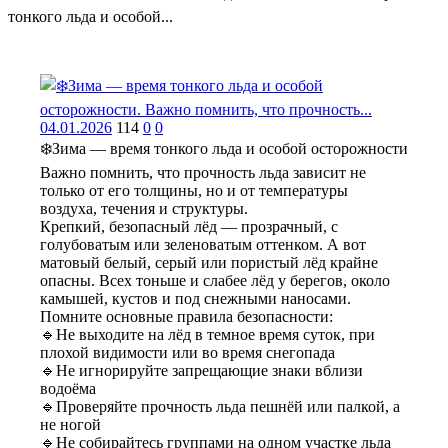
тонкого льда и особой...
04.01.2026
114
0
0
❄️Зима — время тонкого льда и особой осторожности
Важно помнить, что прочность льда зависит не
только от его толщины, но и от температуры
воздуха, течения и структуры.
Крепкий, безопасный лёд — прозрачный, с
голубоватым или зеленоватым оттенком. А вот
матовый белый, серый или пористый лёд крайне
опасны. Всех тоньше и слабее лёд у берегов, около
камышей, кустов и под снежными наносами.
Помните основные правила безопасности:
🔹Не выходите на лёд в темное время суток, при
плохой видимости или во время снегопада
🔹Не игнорируйте запрещающие знаки вблизи
водоёма
🔹Проверяйте прочность льда пешнёй или палкой, а
не ногой
🔹Не собирайтесь группами на одном участке льда