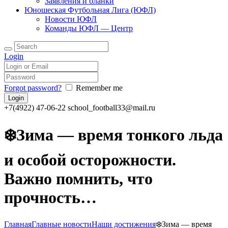
Заявления и бланки
Юношеская Футбольная Лига (ЮФЛ)
Новости ЮФЛ
Команды ЮФЛ — Центр
Login
Forgot password?
Remember me
+7(4922) 47-06-22
school_football33@mail.ru
❄️Зима — время тонкого льда
и особой осторожности.
Важно помнить, что
прочность…
Главная
Главные новости
Наши достижения
❄️Зима — время