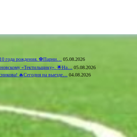
10 года рождения. ⚽️Парни…
05.08.2026
вановскому «Тектильщику». 🌟На…
05.08.2026
сникова! 🔥Сегодня на выезде…
04.08.2026