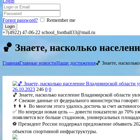
Login
Forgot password?
Remember me
+7(4922) 47-06-22
school_football33@mail.ru
🏀 Знаете, насколько населе
Главная
Главные новости
Наши достижения
🏀 Знаете, наскольк
26.10.2023
246
0
0
🏀 Знаете, насколько население Владимирской области ув
📌 Свежие данные от федерального министерства говорят:
👨‍👩‍👦 Во многом этого удалось достичь за счет активног
✅ Но впереди новая цель — довести показатели до 70% уж
появляется все больше стадионов, универсальных площад
⚽ Президент России поддержал предложение объявить 2024
объектов спортивной инфраструктуры.