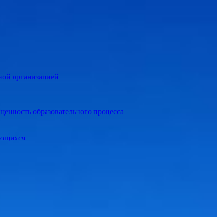
ной организацией
щенность образовательного процесса
ающихся