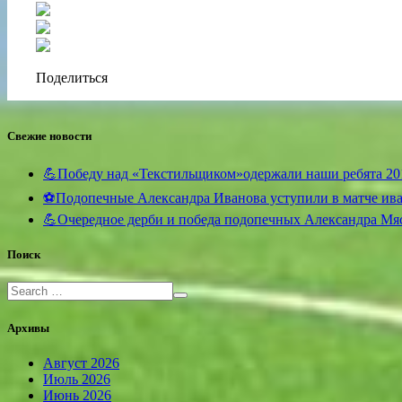
Поделиться
Свежие новости
💪Победу над «Текстильщиком»одержали наши ребята 20
⚽️Подопечные Александра Иванова уступили в матче и
💪Очередное дерби и победа подопечных Александра Мя
Поиск
Архивы
Август 2026
Июль 2026
Июнь 2026