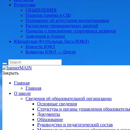
Родителям
ОБЪЯВЛЕНИЯ
Порядок приёма в СШ
Положение об аттестации воспитанников
Расписание тренировочных занятий
Приказы о присвоении спортивных разрядов
Заявления и бланки
Юношеская Футбольная Лига (ЮФЛ)
Новости ЮФЛ
Команды ЮФЛ — Центр
Закрыть
Главная
Главная
О школе
Сведения об образовательной организации
Основные сведения
Структура и органы управления образователь
Документы
Образование
Руководство и педагогический состав
Материально-техническое обеспечение и осна